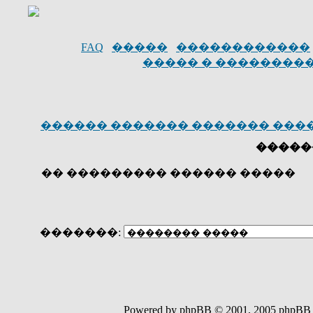
FAQ
�����
������������
����� � ��������
������ ������� ������� ���
�����
�� ��������� ������ �����
�������:
Powered by phpBB © 2001, 200