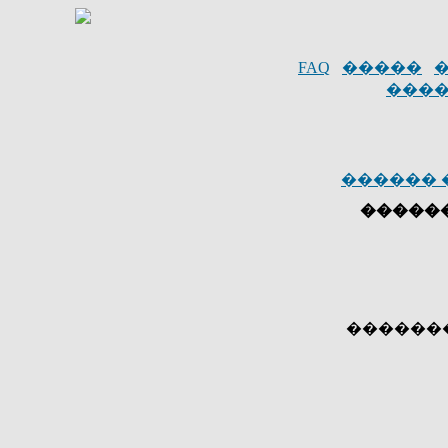
FAQ
�����
����
������ 
������
������