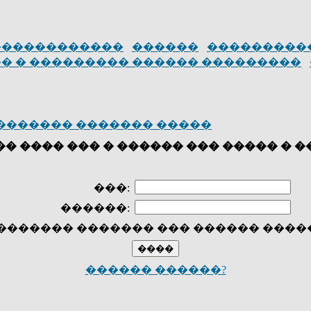
������������
������
���������
� � ��������� ������ ���������
������� ������� �����
� ���� ��� � ������ ��� ����� � 
���:
������:
������� ������� ��� ������ ����
������ ������?