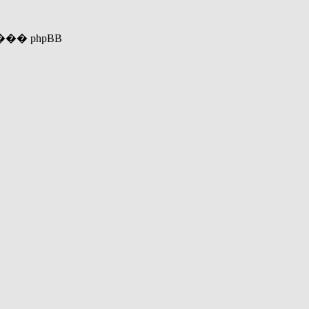
���� phpBB