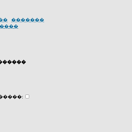
��
�������
����
�������
�����: