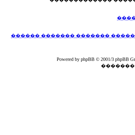
����
������ ������� ������� �����
Powered by phpBB © 2001/3 phpB
������� 