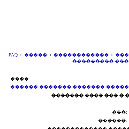
FAQ
•
�����
•
������������
•
���
��������� ���
����
������ ������� ������� �����
������� ���� ��� � 
���:
������:
������������� �����