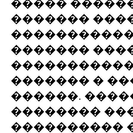
����� �����
������� ����
�����������
������� ����
�����������
������� � ��
������. ����
�������� ��
���������� 