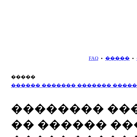
FAQ
•
�����
•
�����
������ ������� ������� �����
�������� ���
�� ������ �