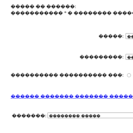
����� �� ������:
����������� * � �������� ���
�����:
���������:
���������� ���������� ���:
������ ������� ������� �����
�������: