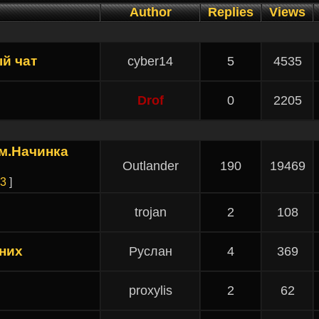
Author
Replies
Views
й чат
cyber14
5
4535
Drof
0
2205
ом.Начинка
Outlander
190
19469
3
]
trojan
2
108
 них
Руслан
4
369
proxylis
2
62