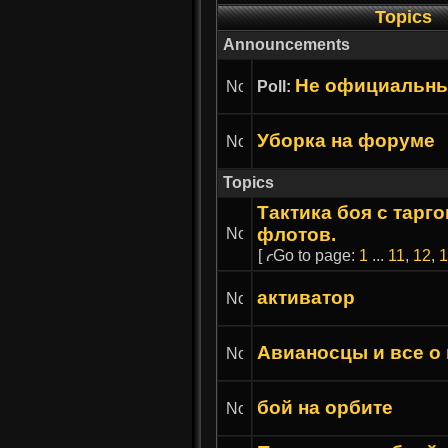
Topics
Announcements
Не официальны
Poll:
Уборка на форуме
Topics
Тактика боя с тарг
флотов.
[
Go to page:
1
...
11
,
12
,
1
активатор
Авианосцы и все о
бой на орбите