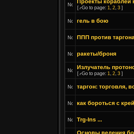
Проекты кораблей 
[
Go to page:
1
,
2
,
3
]
гель в бою
ППП против таргона
ракеты/броня
Излучатель протон
[
Go to page:
1
,
2
,
3
]
таргон: торговля, 
как бороться с кре
Trg-Ins ...
Основы ведения б