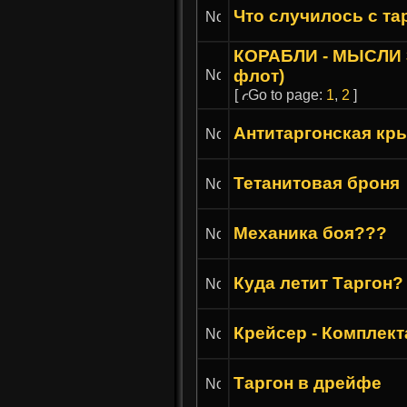
Что случилось с та
КОРАБЛИ - МЫСЛИ 
флот)
[
Go to page:
1
,
2
]
Антитаргонская кры
Тетанитовая броня
Механика боя???
Куда летит Таргон?
Крейсер - Комплек
Таргон в дрейфе