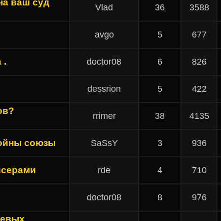
на ваш суд
Vlad
36
3588
avgo
5
677
 .
doctor08
6
826
dessrion
5
422
ов?
rrimer
38
4135
войны союзы
SaSsY
3
936
йсерами
rde
4
710
doctor08
8
976
оевых