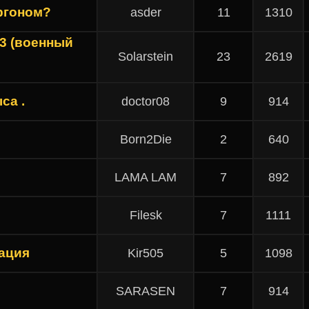
ргоном?
asder
11
1310
3 (военный
Solarstein
23
2619
са .
doctor08
9
914
Born2Die
2
640
LAMA LAM
7
892
Filesk
7
1111
тация
Kir505
5
1098
SARASEN
7
914