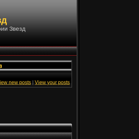
зд
ии Звезд
в
iew new posts
|
View your posts