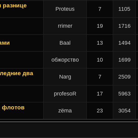
и разнице
Proteus
7
1105
rrimer
19
1716
ами
Baal
13
1494
обжорство
10
1699
ледние два
Narg
7
2509
profesoR
17
5963
х флотов
zёma
23
3054