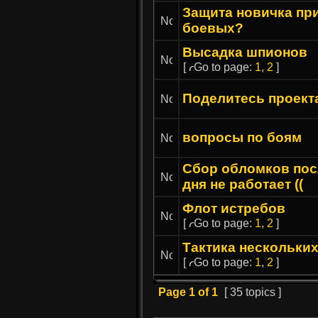
Защита новичка пр
боевых?
Высадка шпионов
[
Go to page:
1
,
2
]
Поделитесь проект
вопросы по боям
Сбор обломков пос
дня не работает ((
Флот истребов
[
Go to page:
1
,
2
]
Тактика нескольки
[
Go to page:
1
,
2
]
Page
1
of
1
[ 35 topics ]