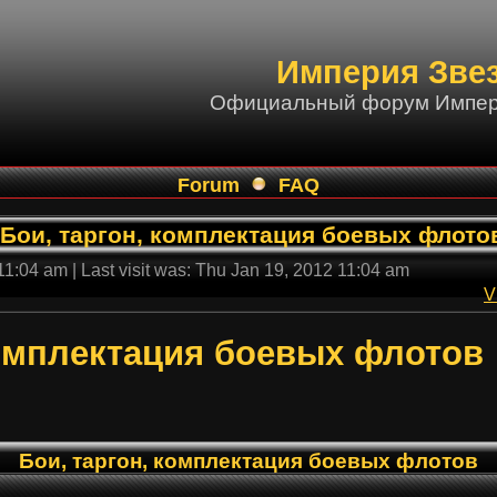
Империя Зве
Официальный форум Импер
Forum
FAQ
Бои, таргон, комплектация боевых флото
 11:04 am | Last visit was: Thu Jan 19, 2012 11:04 am
V
комплектация боевых флотов
Бои, таргон, комплектация боевых флотов