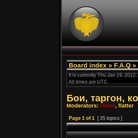
Board index
»
F.A.Q
»
It is currently Thu Jan 19, 2012
All times are UTC
Бои, таргон, 
Moderators:
Heide
, flatter
Page
1
of
1
[ 35 topics ]