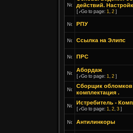
действий. Настройк
[
Go to page:
1
,
2
]
РПУ
Ссылка на Элипс
ПРС
Абордаж
[
Go to page:
1
,
2
]
Сборщик обломков 
комплектация .
Истребитель - Ком
[
Go to page:
1
,
2
,
3
]
Антилинкоры