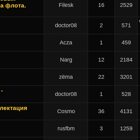
Filesk
16
2529
а флота.
doctor08
2
571
Acza
1
459
Narg
12
2184
zёma
22
3201
-
doctor08
1
528
плектация
Cosmo
36
4131
rusfbm
3
1259