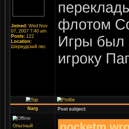
переклады
флотом Со
Joined:
Wed Nov
07, 2007 7:40 am
Игры был
Posts:
122
Location:
Шервудский лес
игроку Пап
Narg
Post subject:
pocketm wro
Опытный