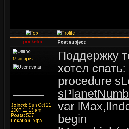
pocketm
Post subject:
Поддержку те
Мышарик
хотел спать:
procedure sL
sPlanetNumb
var lMax,lInd
Joined:
Sun Oct 21,
2007 11:13 am
begin
Posts:
537
Location:
Уфа