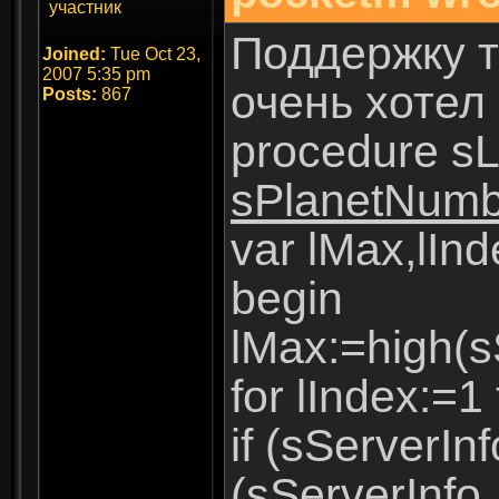
участник
Поддержку те
Joined:
Tue Oct 23,
2007 5:35 pm
очень хотел 
Posts:
867
procedure s
sPlanetNumb
var lMax,lInd
begin
lMax:=high(s
for lIndex:=1
if (sServerIn
(sServerInfo