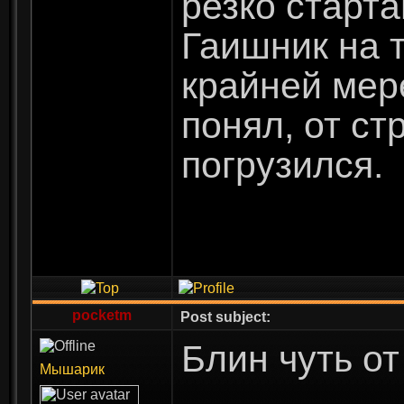
резко старта
Гаишник на 
крайней мере
понял, от ст
погрузился.
pocketm
Post subject:
Блин чуть от
Мышарик