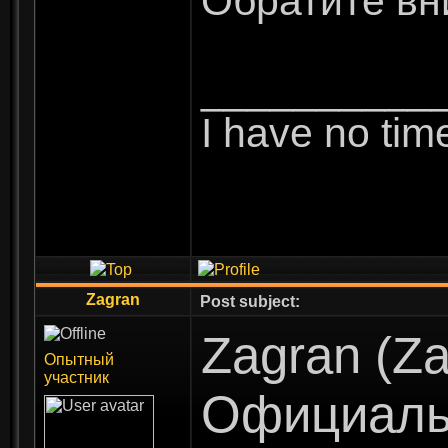
Обратите вн
__________
I have no time
Zagran
Post subject:
Zagran (Za
Опытный
участник
Официальн