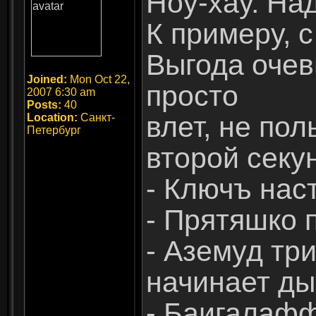
Ноу-хау. На
К примеру, 
Выгода очев
Joined:
Mon Oct 22,
просто
2007 6:30 am
Posts:
40
влет, не по
Location:
Санкт-
Петербург
второй секу
- Ключъ нас
- Прятяшко 
- Аземуд тр
начинает ды
- Баигалафф