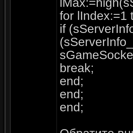
lMax:=high(s
for lIndex:=1
if (sServerIn
(sServerInfo_
sGameSocket
break;
end;
end;
end;