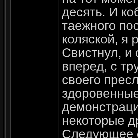
десять. И ко
таежного по
коляской, я 
Свистнул, и
вперед, с тр
своего прес
здоровенные
демонстраци
некоторые д
Следующее с