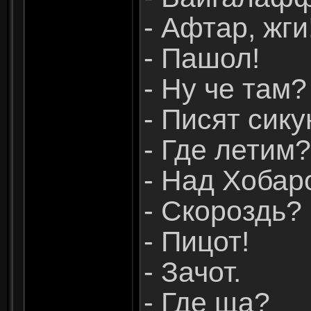
- Афтар, жги
- Пашол!
- Ну че там?
- Писят сик
- Где летим?
- Над Хобар
- Скороздь?
- Пицот!
- Зачот.
- Где ща?