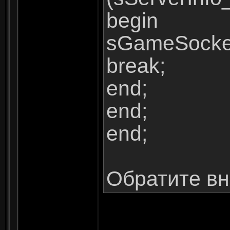
begin
sGameSocket
break;
end;
end;
end;
Обратите вн