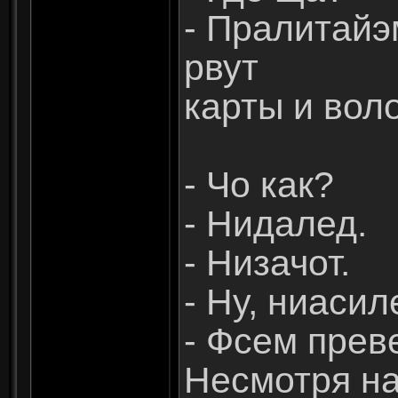
- Пралитайэ
рвут
карты и вол
- Чо как?
- Нидалед.
- Низачот.
- Ну, ниасил
- Фсем прев
Несмотря на