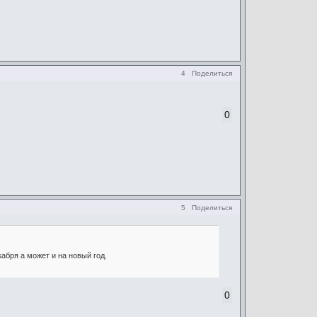
4
Поделиться
0
5
Поделиться
абря а может и на новый год.
0