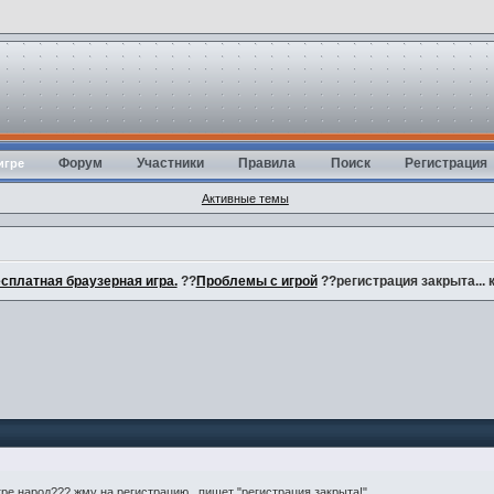
Форум
Участники
Правила
Поиск
Регистрация
игре
Активные темы
есплатная браузерная игра.
??
Проблемы с игрой
??регистрация закрыта... к
гре народ??? жму на регистрацию , пишет "регистрация закрыта!"