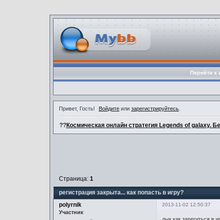
Перейти к 
Привет, Гость!
Войдите
или
зарегистрируйтесь
.
??
Космическая онлайн стратегия Legends of galaxy. Б
Страница:
1
регистрация закрыта... как попасть в игру?
polyrnik
2013-11-02 12:50:37
Участник
дык как зарегиться в и