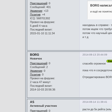
Приглашений
: 0
BORG написал
Сообщений: 401
Уважение
:
+13
и ещё не понятн
Позитив
: +4
ICQ: 568701302
Провел на форуме:
находишь в справке - т
5 дней 4 часа
потом ищем что требую
Последний визит:
потом что научный це
2015-01-10 11:11:34
и т д
BORG
2014-08-13 20:44:09
Новичок
Приглашений
: 0
спасибо огромное
Сообщений: 2
пока что я сосредоточ
Уважение
:
0
Позитив
: 0
Отредактировано BORG
Провел на форуме:
2 часа 47 минут
Последний визит:
2014-10-03 20:56:36
AS
2014-08-14 11:38:41
Активный участник
расти до 5к рейта (иль
Приглашений
: 0