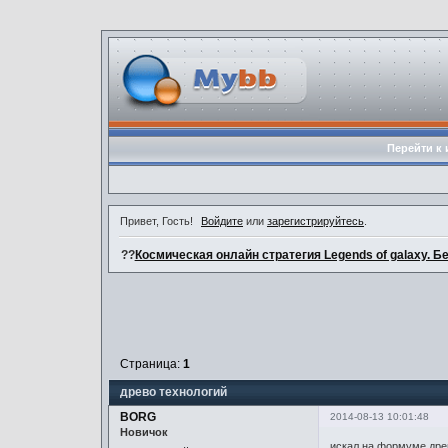
Перейти к 
Привет, Гость!
Войдите
или
зарегистрируйтесь
.
??
Космическая онлайн стратегия Legends of galaxy. Б
Страница:
1
древо технологий
BORG
2014-08-13 10:01:48
Новичок
искал на формуме дре