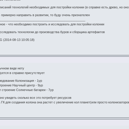
писаний технологий необходимых для постройки колонии (в справке есть древо, но оно
ь примерно направить в развитии, то буду очень признателен
__________________________________________________
ное - что необходимо построить и исследовать для постройки колонии
исследовать технологии до производства буров и сборщика артефактов
 (2014-08-13 10:05:18)
ычном виде нету
буется в справке присутствует
ледование Колонизация - 1ур
троение Научный центр - 9ур
 строение Солнечные батареи - 7ур
жно увидеть сколько все это потребует ресурсов
а ГК для создания колона она растет с увеличение кол планет(или просто колонизаторов