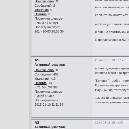
Приглашений
: 0
Сообщений: 2
на моём акаунте нет о
Уважение
:
0
Позитив
: 0
если кто-то может хот
Провел на форуме:
___________________
2 часа 47 минут
интересует самое глав
Последний визит:
2014-10-03 20:56:36
и ещё не понятно как 
Отредактировано BORG
AS
2014-08-13 19:37:17
Активный участник
полного дерева в прив
Приглашений
: 0
но инфа о том что тре
Сообщений: 401
Уважение
:
+13
"Колония" требует исс
Позитив
: +4
Колонизация требует с
ICQ: 568701302
Научный центр требует
Провел на форуме:
5 дней 4 часа
там же (в справке) мо
Последний визит:
только не указана цен
2015-01-10 11:11:34
AS
2014-08-13 19:41:06
Активный участник