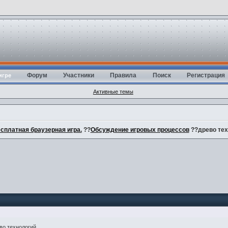
Форум
Участники
Правила
Поиск
Регистрация
игре
Активные темы
есплатная браузерная игра.
??
Обсуждение игровых процессов
??древо тех
во технологий