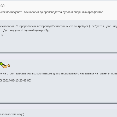
(а):
о как исследовать технологии до производства буров и сборщика артефактов
ехнологии - "Переработчик астероидов" смотришь что он требует (Требуется : Доп. мод
т Доп. модули - Научный центр - 2ур
нтр
ен на строительстве жилых комплексов для максимального населения на планете, тк 
 (2014-08-13 20:48:00)
 сколько там надо)